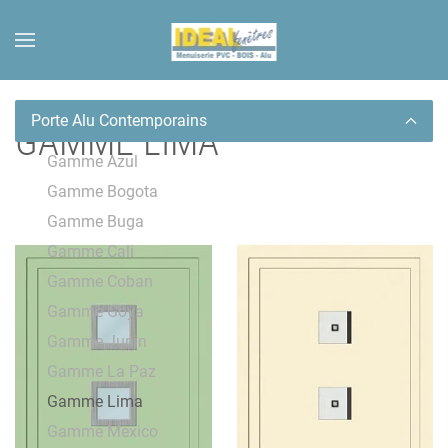
Skip to main content
Porte Alu Contemporains
GAMME LIMA
Gamme Azul
Gamme Bogota
Gamme Buga
Gamme Cali
Gamme Coban
Gamme Goya
Gamme Junin
Gamme La Paz
Gamme Lima
Gamme Mexico