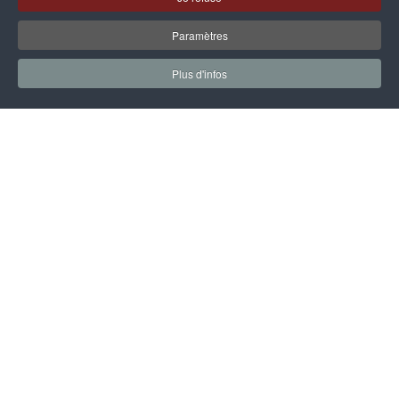
Paramètres
Plus d'infos
IDEAL FENETRES
260 RUE D'ARMENTIERES
LE BIZET (Belgique)
Tél : +32 (0) 56 48 49 10
GSM (France) : 07 70 90 65 43